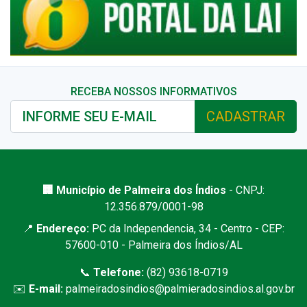
RECEBA NOSSOS INFORMATIVOS
CADASTRAR
🏢 Município de Palmeira dos Índios
- CNPJ:
12.356.879/0001-98
📍
Endereço:
PC da Independencia, 34 - Centro - CEP:
57600-010 - Palmeira dos Índios/AL
📞
Telefone:
(82) 93618-0719
✉️
E-mail:
palmeiradosindios@palmieradosindios.al.gov.br