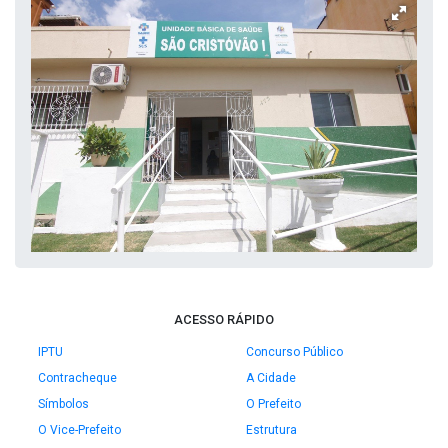
ACESSO RÁPIDO
IPTU
Concurso Público
Contracheque
A Cidade
Símbolos
O Prefeito
O Vice-Prefeito
Estrutura