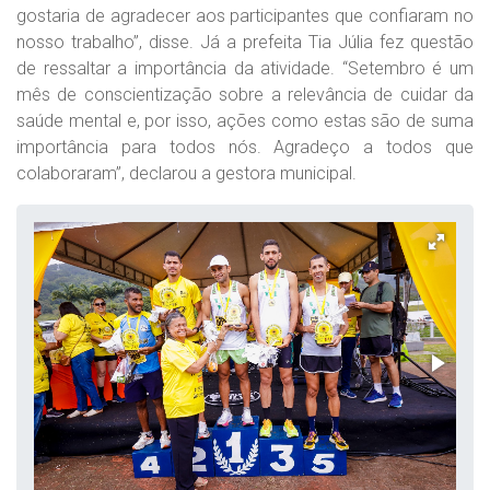
gostaria de agradecer aos participantes que confiaram no
nosso trabalho”, disse. Já a prefeita Tia Júlia fez questão
de ressaltar a importância da atividade. “Setembro é um
mês de conscientização sobre a relevância de cuidar da
saúde mental e, por isso, ações como estas são de suma
importância para todos nós. Agradeço a todos que
colaboraram”, declarou a gestora municipal.