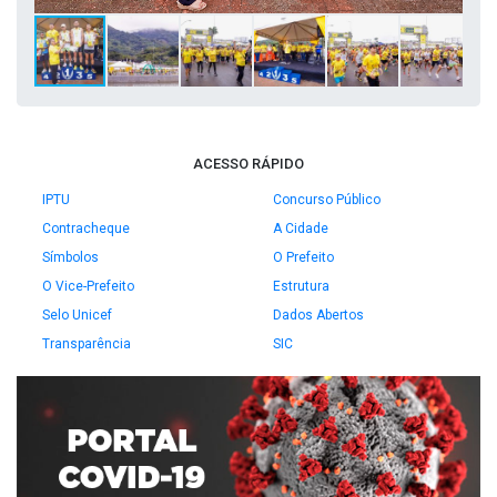
ACESSO RÁPIDO
IPTU
Concurso Público
Contracheque
A Cidade
Símbolos
O Prefeito
O Vice-Prefeito
Estrutura
Selo Unicef
Dados Abertos
Transparência
SIC