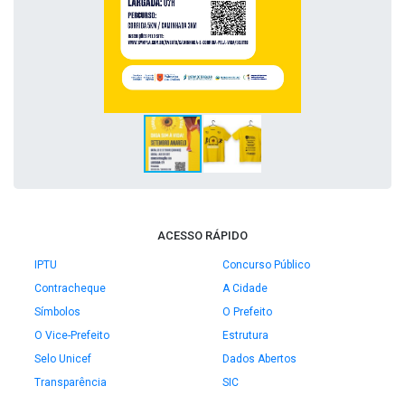
ACESSO RÁPIDO
IPTU
Concurso Público
Contracheque
A Cidade
Símbolos
O Prefeito
O Vice-Prefeito
Estrutura
Selo Unicef
Dados Abertos
Transparência
SIC