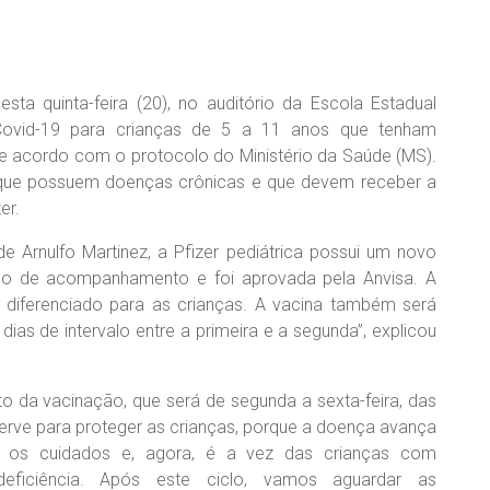
esta quinta-feira (20), no auditório da Escola Estadual
Covid-19 para crianças de 5 a 11 anos que tenham
de acordo com o protocolo do Ministério da Saúde (MS).
 que possuem doenças crônicas e que devem receber a
er.
e Arnulfo Martinez, a Pfizer pediátrica possui um novo
so de acompanhamento e foi aprovada pela Anvisa. A
 diferenciado para as crianças. A vacina também será
as de intervalo entre a primeira e a segunda”, explicou
to da vacinação, que será de segunda a sexta-feira, das
 serve para proteger as crianças, porque a doença avança
s os cuidados e, agora, é a vez das crianças com
ficiência. Após este ciclo, vamos aguardar as