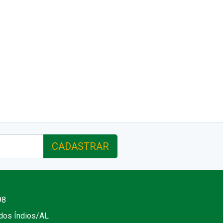
CADASTRAR
98
 dos Índios/AL