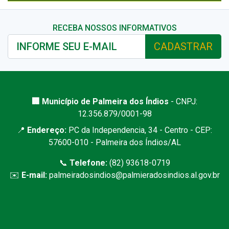
RECEBA NOSSOS INFORMATIVOS
CADASTRAR
🏢 Município de Palmeira dos Índios
- CNPJ:
12.356.879/0001-98
📍
Endereço:
PC da Independencia, 34 - Centro - CEP:
57600-010 - Palmeira dos Índios/AL
📞
Telefone:
(82) 93618-0719
✉️
E-mail:
palmeiradosindios@palmieradosindios.al.gov.br