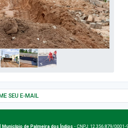
 Município de Palmeira dos Índios
- CNPJ: 12.356.879/0001-