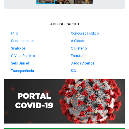
ACESSO RÁPIDO
IPTU
Concurso Público
Contracheque
A Cidade
Símbolos
O Prefeito
O Vice-Prefeito
Estrutura
Selo Unicef
Dados Abertos
Transparência
SIC