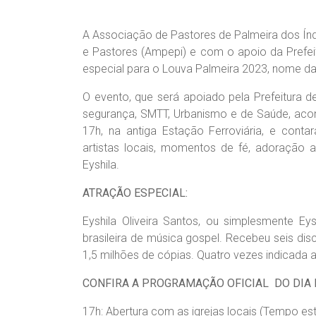
A Associação de Pastores de Palmeira dos Índ
e Pastores (Ampepi) e com o apoio da Prefei
especial para o Louva Palmeira 2023, nome d
O evento, que será apoiado pela Prefeitura d
segurança, SMTT, Urbanismo e de Saúde, acont
17h, na antiga Estação Ferroviária, e cont
artistas locais, momentos de fé, adoração
Eyshila.
ATRAÇÃO ESPECIAL:
Eyshila Oliveira Santos, ou simplesmente Ey
brasileira de música gospel. Recebeu seis di
1,5 milhões de cópias. Quatro vezes indicad
CONFIRA A PROGRAMAÇÃO OFICIAL DO DIA 
17h: Abertura com as igrejas locais (Tempo es