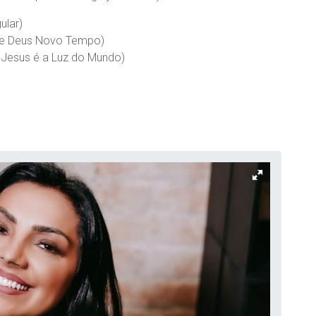
ular)
a de Deus Novo Tempo)
l Jesus é a Luz do Mundo)