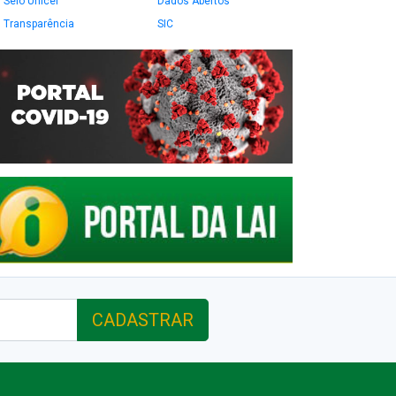
Selo Unicef
Dados Abertos
Transparência
SIC
CADASTRAR