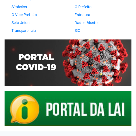
Símbolos
O Prefeito
O Vice-Prefeito
Estrutura
Selo Unicef
Dados Abertos
Transparência
SIC