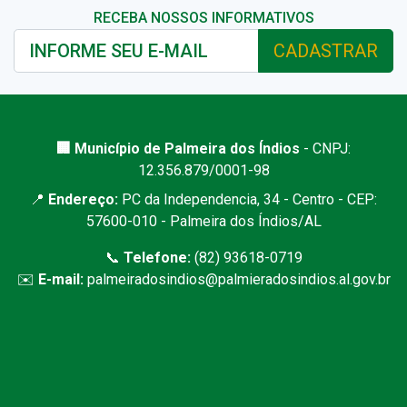
RECEBA NOSSOS INFORMATIVOS
CADASTRAR
🏢 Município de Palmeira dos Índios
- CNPJ:
12.356.879/0001-98
📍
Endereço:
PC da Independencia, 34 - Centro - CEP:
57600-010 - Palmeira dos Índios/AL
📞
Telefone:
(82) 93618-0719
✉️
E-mail:
palmeiradosindios@palmieradosindios.al.gov.br