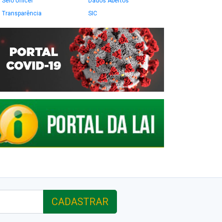
Selo Unicef
Dados Abertos
Transparência
SIC
CADASTRAR