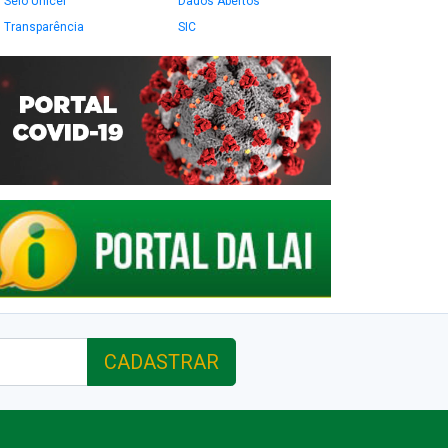
Selo Unicef
Dados Abertos
Transparência
SIC
CADASTRAR