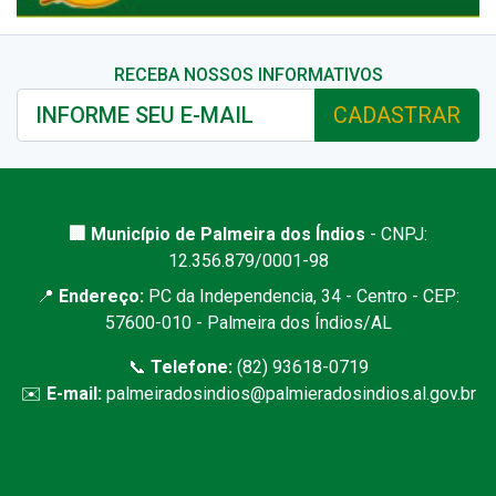
RECEBA NOSSOS INFORMATIVOS
CADASTRAR
🏢 Município de Palmeira dos Índios
- CNPJ:
12.356.879/0001-98
📍
Endereço:
PC da Independencia, 34 - Centro - CEP:
57600-010 - Palmeira dos Índios/AL
📞
Telefone:
(82) 93618-0719
✉️
E-mail:
palmeiradosindios@palmieradosindios.al.gov.br