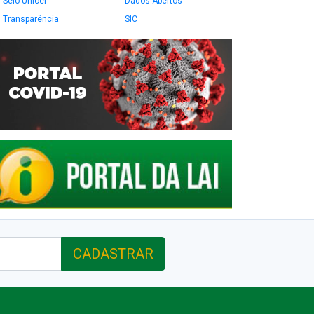
Selo Unicef
Dados Abertos
Transparência
SIC
CADASTRAR