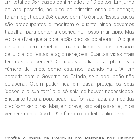
um total de 957 casos confirmados e 19 óbitos. Em junho
do ano passado, no pico da primeira onda da doença,
foram registrados 258 casos com 15 óbitos. “Esses dados
são preocupantes e mostram o quanto ainda devemos
trabalhar para conter a doença no nosso município. Mas
volto a dizer que a população precisa colaborar . O dique
denúncia tem recebido muitas ligações de pessoas
denunciando festas e aglomerações. Quantas vidas mais
teremos que perder? De nada vai adiantar ampliarmos o
número de leitos, como estamos fazendo na UPA, em
parceria com o Governo do Estado, se a população não
colaborar. Quem puder fica em casa, proteja os seus
idosos e a sua família e só saia se houver necessidade.
Enquanto toda a população não for vacinada, as medidas
precisam ser duras. Mas, em breve, isso vai passar e juntos
venceremos a Covid-19”, afirmou o prefeito Júlio Cezar.
Confira o mapa da Covid-19 em Palmeira nos últimos