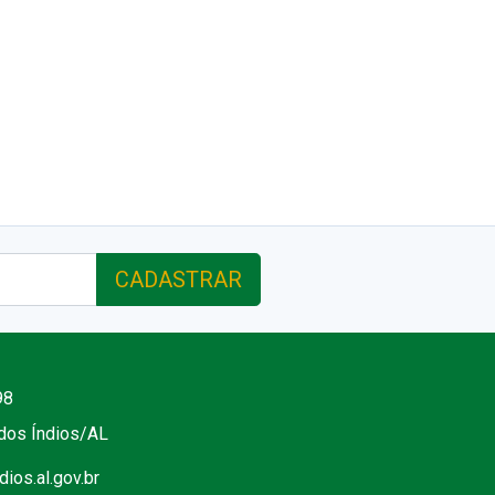
CADASTRAR
98
 dos Índios/AL
ios.al.gov.br