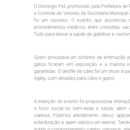
O Domingo Pet, promovido pela Prefeitura de
e Controle de Vetores da Secretaria Muncipal
foi um sucesso. O evento, que aconteceu n
procedimentos médicos, entre consultas, vac
Tudo para deixar a saúde de gatinhos e cachor
Quem procurava um bichinho de estimação pa
gatos ficaram em exposição e a maioria en
garantidas. O desfile de cães foi um show à p
Agility, com ativades para cães e gatos.
A intenção do evento foi proporcionar intera
o foco social no bem-estar e saúde, além
caninos. Fizemos atendimento clínico, apli
esterilização a quem adotou um animal. Tam
sobre o comportamento canino, passeios, ade