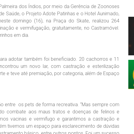
 Palmeira dos Índios, por meio da Gerência de Zoonoses
 de Saúde, o Projeto Adote Patinhas e o Hotel Aunimado,
este domingo (16), na Praça do Skate, realizou 264
inação e vermifugação, gratuitamente, no Castramóvel.
rinhos em dia.
ra adotar também foi beneficiado. 20 cachorros e 11
controu um novo lar, com castração e esterilização
arte e teve até premiação, por categoria, além de Espaço
ção entre os pets de forma recreativa. “Mas sempre com
 do combate aos maus tratos e doenças de felinos e
camos vacinas e vermífugo e garantimos a castração e
bém tivemos um espaço para esclarecimento de dúvidas
stramento básico, entre outros pontos. Foi um sucesso