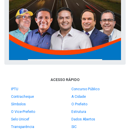
ACESSO RÁPIDO
IPTU
Concurso Público
Contracheque
A Cidade
Símbolos
O Prefeito
O Vice-Prefeito
Estrutura
Selo Unicef
Dados Abertos
Transparência
SIC