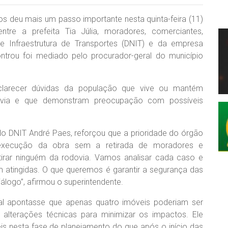
s deu mais um passo importante nesta quinta-feira (11)
re a prefeita Tia Júlia, moradores, comerciantes,
e Infraestrutura de Transportes (DNIT) e da empresa
trou foi mediado pelo procurador-geral do município
sclarecer dúvidas da população que vive ou mantém
dovia e que demonstram preocupação com possíveis
 do DNIT André Paes, reforçou que a prioridade do órgão
a execução da obra sem a retirada de moradores e
tirar ninguém da rodovia. Vamos analisar cada caso e
 atingidas. O que queremos é garantir a segurança das
álogo”, afirmou o superintendente.
al apontasse que apenas quatro imóveis poderiam ser
alterações técnicas para minimizar os impactos. Ele
s nesta fase de planejamento do que após o início das