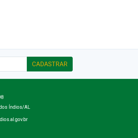
CADASTRAR
98
 dos Índios/AL
ios.al.gov.br