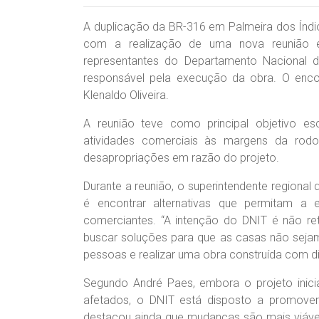
A duplicação da BR-316 em Palmeira dos Índio
com a realização de uma nova reunião ent
representantes do Departamento Nacional d
responsável pela execução da obra. O encon
Klenaldo Oliveira.
A reunião teve como principal objetivo e
atividades comerciais às margens da ro
desapropriações em razão do projeto.
Durante a reunião, o superintendente regional
é encontrar alternativas que permitam 
comerciantes. “A intenção do DNIT é não re
buscar soluções para que as casas não sejam
pessoas e realizar uma obra construída com di
Segundo André Paes, embora o projeto inici
afetados, o DNIT está disposto a promover 
destacou ainda que mudanças são mais viávei