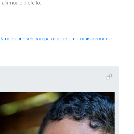
 afirmou o prefeito.
409/mec-abre-selecao-para-selo-compromisso-com-a-