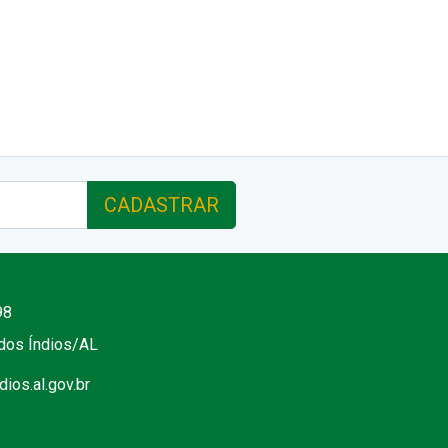
CADASTRAR
98
 dos Índios/AL
ios.al.gov.br