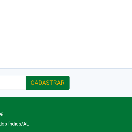
CADASTRAR
98
 dos Índios/AL