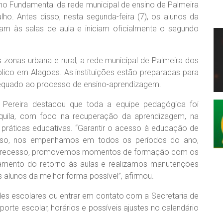
sino Fundamental da rede municipal de ensino de Palmeira
ho. Antes disso, nesta segunda-feira (7), os alunos da
am às salas de aula e iniciam oficialmente o segundo
 zonas urbana e rural, a rede municipal de Palmeira dos
blico em Alagoas. As instituições estão preparadas para
dequado ao processo de ensino-aprendizagem.
a Pereira destacou que toda a equipe pedagógica foi
nquila, com foco na recuperação da aprendizagem, na
 práticas educativas. “Garantir o acesso à educação de
isso, nos empenhamos em todos os períodos do ano,
de recesso, promovemos momentos de formação com os
amento do retorno às aulas e realizamos manutenções
 alunos da melhor forma possível”, afirmou.
des escolares ou entrar em contato com a Secretaria de
orte escolar, horários e possíveis ajustes no calendário