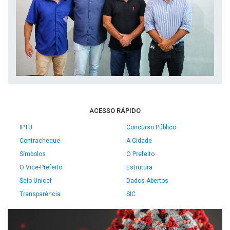
ACESSO RÁPIDO
IPTU
Concurso Público
Contracheque
A Cidade
Símbolos
O Prefeito
O Vice-Prefeito
Estrutura
Selo Unicef
Dados Abertos
Transparência
SIC