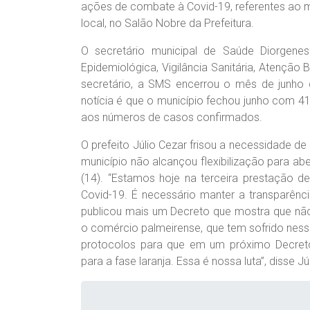
ações de combate à Covid-19, referentes ao m
local, no Salão Nobre da Prefeitura.
O secretário municipal de Saúde Diorgenes
Epidemiológica, Vigilância Sanitária, Atençã
secretário, a SMS encerrou o mês de junh
notícia é que o município fechou junho com 41
aos números de casos confirmados.
O prefeito Júlio Cezar frisou a necessidade de
município não alcançou flexibilização para a
(14). “Estamos hoje na
terceira prestação d
Covid-19. É necessário manter a transparên
publicou mais um Decreto que mostra que não h
o comércio palmeirense, que tem sofrido nes
protocolos para que em um próximo Decreto
para a fase laranja. Essa é nossa luta”, disse Júl