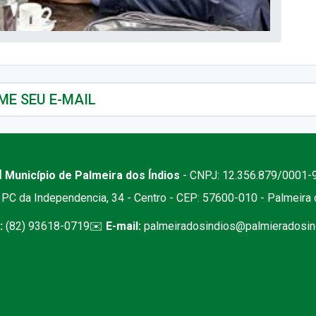
 Município de Palmeira dos Índios
- CNPJ: 12.356.879/0001-
PC da Independencia, 34 - Centro - CEP: 57600-010 - Palmeira
:
(82) 93618-0719
✉️
E-mail:
palmeiradosindios@palmieradosind