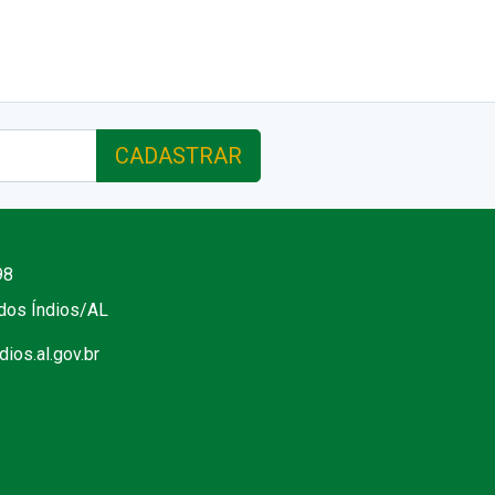
CADASTRAR
98
 dos Índios/AL
ios.al.gov.br