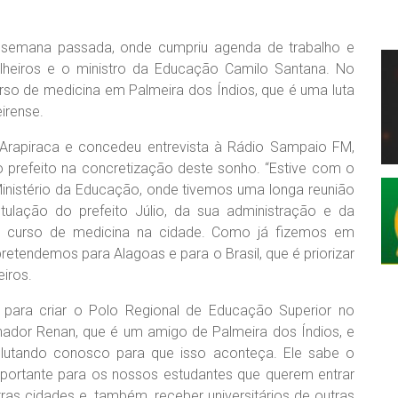
na semana passada, onde cumpriu agenda de trabalho e
heiros e o ministro da Educação Camilo Santana. No
urso de medicina em Palmeira dos Índios, que é uma luta
irense.
 Arapiraca e concedeu entrevista à Rádio Sampaio FM,
prefeito na concretização deste sonho. “Estive com o
 Ministério da Educação, onde tivemos uma longa reunião
lação do prefeito Júlio, da sua administração e da
o curso de medicina na cidade. Como já fizemos em
retendemos para Alagoas e para o Brasil, que é priorizar
iros.
o para criar o Polo Regional de Educação Superior no
enador Renan, que é um amigo de Palmeira dos Índios, e
lutando conosco para que isso aconteça. Ele sabe o
portante para os nossos estudantes que querem entrar
ras cidades e, também, receber universitários de outras