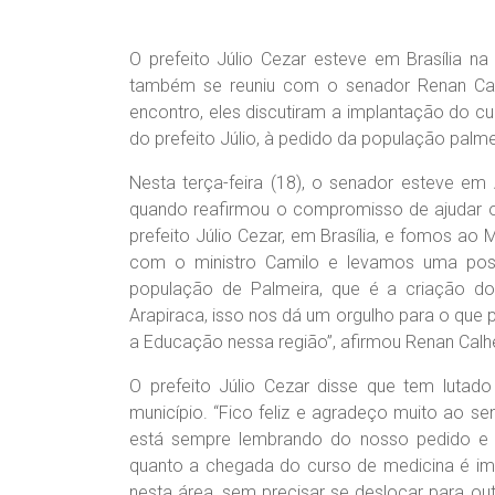
O prefeito Júlio Cezar esteve em Brasília 
também se reuniu com o senador Renan Cal
encontro, eles discutiram a implantação do c
do prefeito Júlio, à pedido da população palme
Nesta terça-feira (18), o senador esteve em
quando reafirmou o compromisso de ajudar o 
prefeito Júlio Cezar, em Brasília, e fomos ao
com o ministro Camilo e levamos uma postu
população de Palmeira, que é a criação d
Arapiraca, isso nos dá um orgulho para o que p
a Educação nessa região”, afirmou Renan Calhe
O prefeito Júlio Cezar disse que tem lutad
município. “Fico feliz e agradeço muito ao s
está sempre lembrando do nosso pedido e 
quanto a chegada do curso de medicina é im
nesta área, sem precisar se deslocar para out