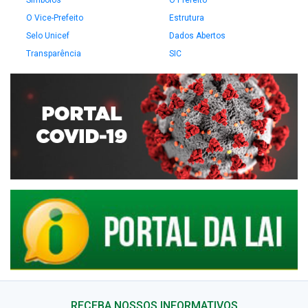
Símbolos
O Prefeito
O Vice-Prefeito
Estrutura
Selo Unicef
Dados Abertos
Transparência
SIC
RECEBA NOSSOS INFORMATIVOS