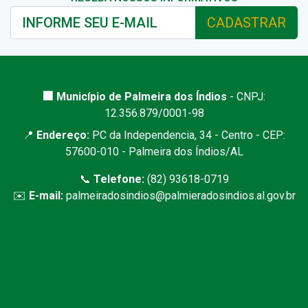
CADASTRAR
🏢 Município de Palmeira dos Índios
- CNPJ:
12.356.879/0001-98
📍
Endereço:
PC da Independencia, 34 - Centro - CEP:
57600-010 - Palmeira dos Índios/AL
📞
Telefone:
(82) 93618-0719
✉️
E-mail:
palmeiradosindios@palmieradosindios.al.gov.br