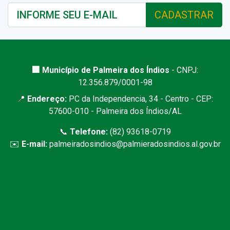
CADASTRAR
🏢 Município de Palmeira dos Índios
- CNPJ:
12.356.879/0001-98
📍
Endereço:
PC da Independencia, 34 - Centro - CEP:
57600-010 - Palmeira dos Índios/AL
📞
Telefone:
(82) 93618-0719
✉️
E-mail:
palmeiradosindios@palmieradosindios.al.gov.br