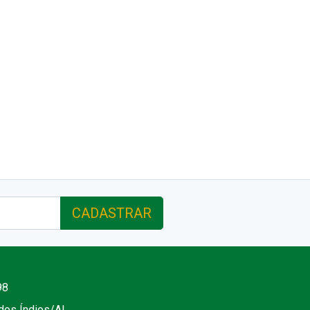
CADASTRAR
98
 dos Índios/AL