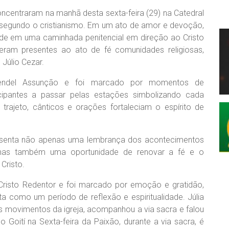
oncentraram na manhã desta sexta-feira (29) na Catedral
, segundo o cristianismo. Em um ato de amor e devoção,
idade em uma caminhada penitencial em direção ao Cristo
iveram presentes ao ato de fé comunidades religiosas,
 Júlio Cezar.
Wendel Assunção e foi marcado por momentos de
cipantes a passar pelas estações simbolizando cada
rajeto, cânticos e orações fortaleciam o espírito de
resenta não apenas uma lembrança dos acontecimentos
, mas também uma oportunidade de renovar a fé e o
Cristo.
Cristo Redentor e foi marcado por emoção e gratidão,
ta como um período de reflexão e espiritualidade. Júlia
nos movimentos da igreja, acompanhou a via sacra e falou
 Goití na Sexta-feira da Paixão, durante a via sacra, é