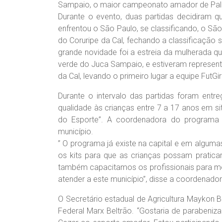
Sampaio, o maior campeonato amador de Palm
Durante o evento, duas partidas decidiram q
enfrentou o São Paulo, se classificando, o São
do Coruripe da Cal, fechando a classificação s
grande novidade foi a estreia da mulherada q
verde do Juca Sampaio, e estiveram represent
da Cal, levando o primeiro lugar a equipe FutGirl
Durante o intervalo das partidas foram entr
qualidade às crianças entre 7 a 17 anos em si
do Esporte”. A coordenadora do programa E
município.
” O programa já existe na capital e em algu
os kits para que as crianças possam pratica
também capacitamos os profissionais para mel
atender a este município”, disse a coordenador
O Secretário estadual de Agricultura Maykon B
Federal Marx Beltrão. “Gostaria de parabenizar