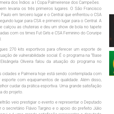
eira dos Índios: a I Copa Palmeirense dos Campeões.
uem levaria os três primeiros lugares. O São Francisco
 Paulo em terceiro lugar e o Central que enfrentou o CSA
egundo lugar para CSA e primeiro lugar para o Central. A
ue calçou as chuteiras e deu um show de bola no tapete
adas com os times Fut Girls e CSA Feminino do Coruripe
.
egues 270 kits esportivos para oferecer um esporte de
tuação de vulnerabilidade social. É o programa na “Base
lisângela Oliveira falou da atuação do programa no
mas cidades e Palmeira hoje está sendo contemplada com
r esporte com equipamentos de qualidade. Além disso,
hor cuidar da prática esportiva. Uma grande satisfação
a do projeto.
eltrão veio prestigiar o evento e representar o Deputado
 o secretário Flávio Targino e o apoio do prefeito Júlio