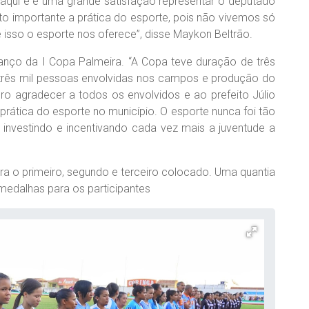
 aqui e é uma grande satisfação representar o deputado
to importante a prática do esporte, pois não vivemos só
 isso o esporte nos oferece”, disse Maykon Beltrão.
lanço da I Copa Palmeira. “A Copa teve duração de três
e três mil pessoas envolvidas nos campos e produção do
ro agradecer a todos os envolvidos e ao prefeito Júlio
prática do esporte no município. O esporte nunca foi tão
investindo e incentivando cada vez mais a juventude a
ra o primeiro, segundo e terceiro colocado. Uma quantia
 medalhas para os participantes