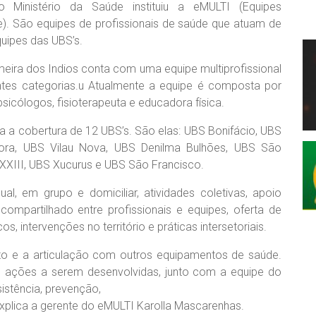
Ministério da Saúde instituiu a eMULTI (Equipes
de). São equipes de profissionais de saúde que atuam de
uipes das UBS’s.
meira dos Indios conta com uma equipe multiprofissional
ntes categorias.u Atualmente a equipe é composta por
 psicólogos, fisioterapeuta e educadora física.
iza a cobertura de 12 UBS’s. São elas: UBS Bonifácio, UBS
eora, UBS Vilau Nova, UBS Denilma Bulhões, UBS São
 XXIII, UBS Xucurus e UBS São Francisco.
al, em grupo e domiciliar, atividades coletivas, apoio
compartilhado entre profissionais e equipes, oferta de
s, intervenções no território e práticas intersetoriais.
nto e a articulação com outros equipamentos de saúde.
e ações a serem desenvolvidas, junto com a equipe do
istência, prevenção,
xplica a gerente do eMULTI Karolla Mascarenhas.