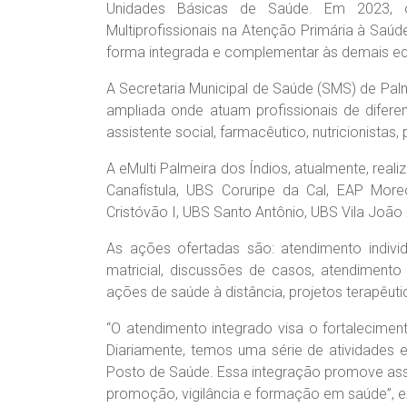
Unidades Básicas de Saúde. Em 2023, o 
Multiprofissionais na Atenção Primária à Saú
forma integrada e complementar às demais eq
A Secretaria Municipal de Saúde (SMS) de Pal
ampliada onde atuam profissionais de difere
assistente social, farmacêutico, nutricionistas,
A eMulti Palmeira dos Índios, atualmente, real
Canafístula, UBS Coruripe da Cal, EAP Mor
Cristóvão I, UBS Santo Antônio, UBS Vila João
As ações ofertadas são: atendimento individu
matricial, discussões de casos, atendimento 
ações de saúde à distância, projetos terapêutico
“O atendimento integrado visa o fortalecime
Diariamente, temos uma série de atividades 
Posto de Saúde. Essa integração promove ass
promoção, vigilância e formação em saúde”, e