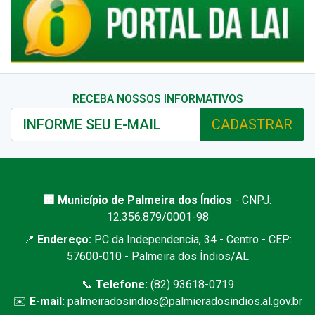
RECEBA NOSSOS INFORMATIVOS
CADASTRAR
🏢 Município de Palmeira dos Índios
- CNPJ:
12.356.879/0001-98
📍
Endereço:
PC da Independencia, 34 - Centro - CEP:
57600-010 - Palmeira dos Índios/AL
📞
Telefone:
(82) 93618-0719
✉️
E-mail:
palmeiradosindios@palmieradosindios.al.gov.br