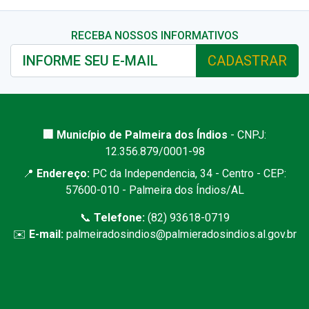
RECEBA NOSSOS INFORMATIVOS
CADASTRAR
🏢 Município de Palmeira dos Índios
- CNPJ:
12.356.879/0001-98
📍
Endereço:
PC da Independencia, 34 - Centro - CEP:
57600-010 - Palmeira dos Índios/AL
📞
Telefone:
(82) 93618-0719
✉️
E-mail:
palmeiradosindios@palmieradosindios.al.gov.br