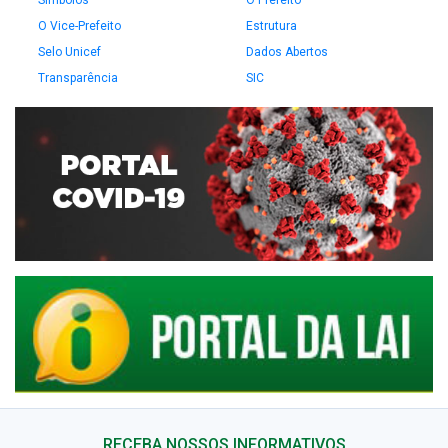
Símbolos
O Prefeito
O Vice-Prefeito
Estrutura
Selo Unicef
Dados Abertos
Transparência
SIC
RECEBA NOSSOS INFORMATIVOS