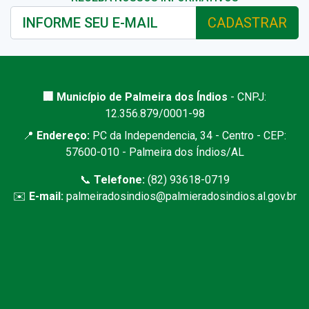
CADASTRAR
🏢 Município de Palmeira dos Índios
- CNPJ:
12.356.879/0001-98
📍
Endereço:
PC da Independencia, 34 - Centro - CEP:
57600-010 - Palmeira dos Índios/AL
📞
Telefone:
(82) 93618-0719
✉️
E-mail:
palmeiradosindios@palmieradosindios.al.gov.br