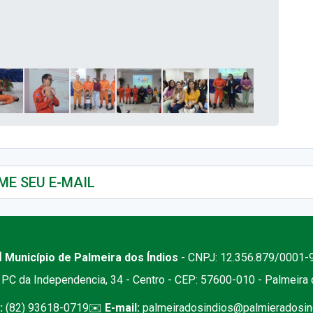
 Município de Palmeira dos Índios
- CNPJ: 12.356.879/0001-
PC da Independencia, 34 - Centro - CEP: 57600-010 - Palmeira
:
(82) 93618-0719
✉️
E-mail:
palmeiradosindios@palmieradosind