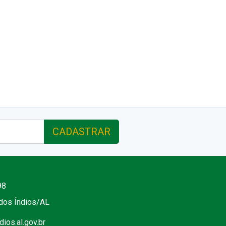
CADASTRAR
98
 dos Índios/AL
ios.al.gov.br