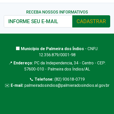
RECEBA NOSSOS INFORMATIVOS
CADASTRAR
🏢 Município de Palmeira dos Índios
- CNPJ:
12.356.879/0001-98
📍
Endereço:
PC da Independencia, 34 - Centro - CEP:
57600-010 - Palmeira dos Índios/AL
📞
Telefone:
(82) 93618-0719
✉️
E-mail:
palmeiradosindios@palmieradosindios.al.gov.br