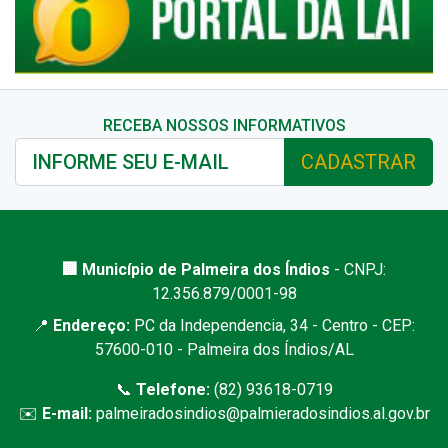
RECEBA NOSSOS INFORMATIVOS
CADASTRAR
🏢 Município de Palmeira dos Índios
- CNPJ:
12.356.879/0001-98
📍
Endereço:
PC da Independencia, 34 - Centro - CEP:
57600-010 - Palmeira dos Índios/AL
📞
Telefone:
(82) 93618-0719
✉️
E-mail:
palmeiradosindios@palmieradosindios.al.gov.br