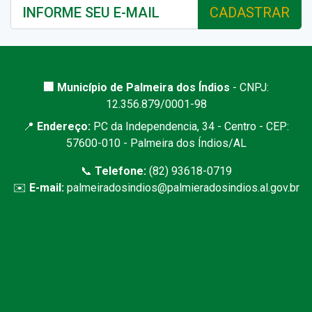
CADASTRAR
🏢 Município de Palmeira dos Índios
- CNPJ:
12.356.879/0001-98
📍
Endereço:
PC da Independencia, 34 - Centro - CEP:
57600-010 - Palmeira dos Índios/AL
📞
Telefone:
(82) 93618-0719
✉️
E-mail:
palmeiradosindios@palmieradosindios.al.gov.br