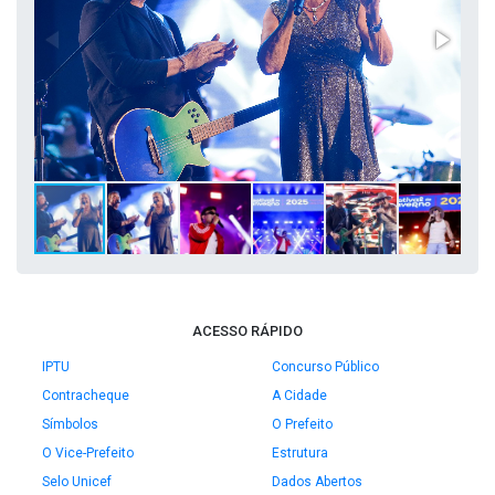
ACESSO RÁPIDO
IPTU
Concurso Público
Contracheque
A Cidade
Símbolos
O Prefeito
O Vice-Prefeito
Estrutura
Selo Unicef
Dados Abertos