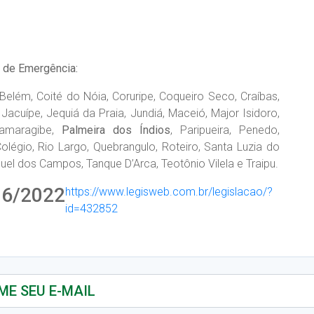
o de Emergência:
Belém, Coité do Nóia, Coruripe, Coqueiro Seco, Craíbas,
 Jacuípe, Jequiá da Praia, Jundiá, Maceió, Major Isidoro,
Camaragibe,
Palmeira dos Índios
, Paripueira, Penedo,
Colégio, Rio Largo, Quebrangulo, Roteiro, Santa Luzia do
uel dos Campos, Tanque D’Arca, Teotônio Vilela e Traipu.
06/2022
https://www.legisweb.com.br/legislacao/?
id=432852