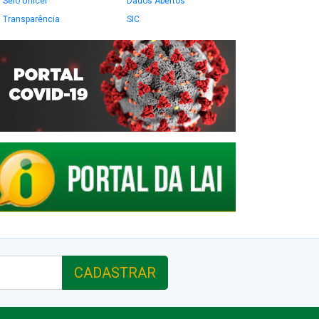
Selo Unicef
Dados Abertos
Transparência
SIC
CADASTRAR