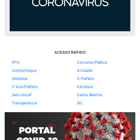
ACESSO RÁPIDO
IPTU
Concurso Público
Contracheque
A Cidade
Símbolos
O Prefeito
O Vice-Prefeito
Estrutura
Selo Unicef
Dados Abertos
Transparência
SIC