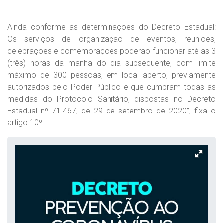
Ainda conforme as determinações do Decreto Estadual:
Os serviços de organização de eventos, reuniões,
celebrações e comemorações poderão funcionar até as 3
(três) horas da manhã do dia subsequente, com limite
máximo de 300 pessoas, em local aberto, previamente
autorizados pelo Poder Público e que cumpram todas as
medidas do Protocolo Sanitário, dispostas no Decreto
Estadual nº 71.467, de 29 de setembro de 2020”, fixa o
artigo 10º.