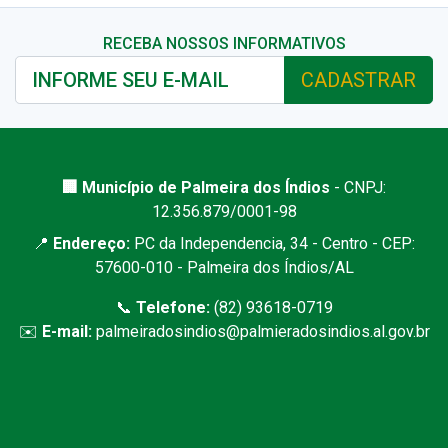
RECEBA NOSSOS INFORMATIVOS
CADASTRAR
🏢 Município de Palmeira dos Índios
- CNPJ:
12.356.879/0001-98
📍
Endereço:
PC da Independencia, 34 - Centro - CEP:
57600-010 - Palmeira dos Índios/AL
📞
Telefone:
(82) 93618-0719
✉️
E-mail:
palmeiradosindios@palmieradosindios.al.gov.br