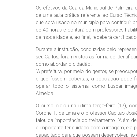
Os efetivos da Guarda Municipal de Palmeira d
de uma aula prática referente ao Curso Técn
que será usado no município para contribuir p
de 40 horas e contará com professores habili
da modalidade e, ao final, receberá certificado
Durante a instrução, conduzidas pelo represe
seu Carlos, foram vistos as forma de identific
como abordar o cidadão.
“A prefeitura, por meio do gestor, se preocu
e que fossem cobertas, a população pode fic
operar todo o sistema, como buscar imagem 
Almeida.
O curso iniciou na última terça-feira (17), c
Coronel F. de Lima e o professor Capitão Josi
falou da importância do treinamento. “Além d
é importante ter cuidado com a imagem, ela p
capacitado para que possam desenvolver, no di