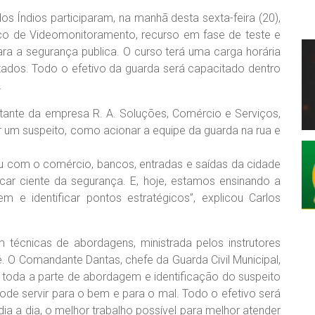
os Índios participaram, na manhã desta sexta-feira (20),
ico de Videomonitoramento, recurso em fase de teste e
ara a segurança publica. O curso terá uma carga horária
tados. Todo o efetivo da guarda será capacitado dentro
.
ntante da empresa R. A. Soluções, Comércio e Serviços,
ar um suspeito, como acionar a equipe da guarda na rua e
pou com o comércio, bancos, entradas e saídas da cidade
ar ciente da segurança. E, hoje, estamos ensinando a
e identificar pontos estratégicos”, explicou Carlos
om técnicas de abordagens, ministrada pelos instrutores
é. O Comandante Dantas, chefe da Guarda Civil Municipal,
e toda a parte de abordagem e identificação do suspeito
ode servir para o bem e para o mal. Todo o efetivo será
a a dia, o melhor trabalho possível para melhor atender