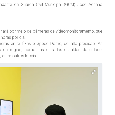
ndante da Guarda Civil Municipal (GCM) José Adriano
onará por meio de câmeras de videomonitoramento, que
horas por dia.
ras entre fixas e Speed Dome, de alta precisão. As
s da região, como nas entradas e saídas da cidade,
 entre outros locais.