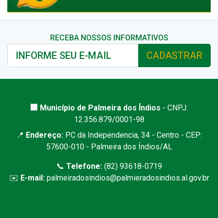
RECEBA NOSSOS INFORMATIVOS
CADASTRAR
🏢 Município de Palmeira dos Índios
- CNPJ:
12.356.879/0001-98
📍
Endereço:
PC da Independencia, 34 - Centro - CEP:
57600-010 - Palmeira dos Índios/AL
📞
Telefone:
(82) 93618-0719
✉️
E-mail:
palmeiradosindios@palmieradosindios.al.gov.br