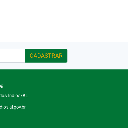
CADASTRAR
98
 dos Índios/AL
ios.al.gov.br