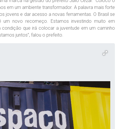
uma marca na gestão do prefeito Júlio Cezar. “Coloco o
amos em um ambiente transformador. A palavra mais forte
 os jovens e dar acesso a novas ferramentas. O Brasil se
, é um novo recomeço. Estamos investindo muito em
 condição que irá colocar a juventude em um caminho
amos juntos”, falou o prefeito.