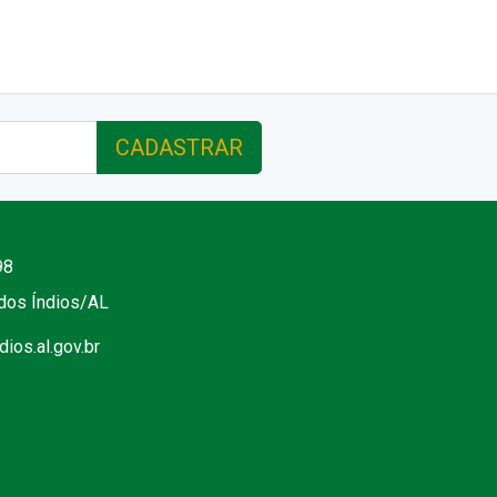
CADASTRAR
98
 dos Índios/AL
ios.al.gov.br