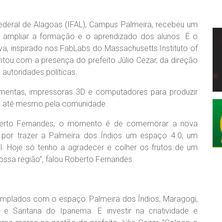
 Federal de Alagoas (IFAL), Campus Palmeira, recebeu um
ampliar a formação e o aprendizado dos alunos. É o
va, inspirado nos FabLabs do Massachusetts Instituto of
ntou com a presença do prefeito Júlio Cezar, da direção
 autoridades políticas.
rramentas, impressoras 3D e computadores para produzir
s e até mesmo pela comunidade.
Roberto Fernandes, o momento é de comemorar a nova
 por trazer a Palmeira dos Índios um espaço 4.0, um
al. Hoje só tenho a agradecer e colher os frutos de um
ossa região”, falou Roberto Fernandes.
mplados com o espaço: Palmeira dos Índios, Maragogi,
e Santana do Ipanema. E investir na criatividade e