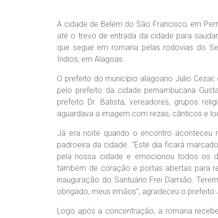
A cidade de Belém do São Francisco, em Perna
até o trevo de entrada da cidade para saud
que segue em romaria pelas rodovias do Se
Índios, em Alagoas.
O prefeito do município alagoano Júlio Cezar
pelo prefeito da cidade pernambucana Gustav
prefeito Dr. Batista, vereadores, grupos rel
aguardava a imagem com rezas, cânticos e lou
Já era noite quando o encontro aconteceu 
padroeira da cidade. “Este dia ficará marc
pela nossa cidade e emocionou todos os dev
também de coração e portas abertas para r
inauguração do Santuário Frei Damião. Tere
obrigado, meus irmãos”, agradeceu o prefeito J
Logo após a concentração, a romaria receb