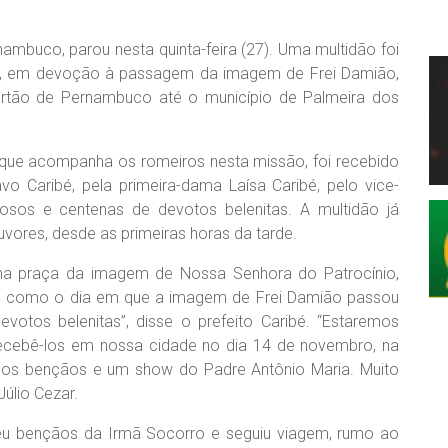
mbuco, parou nesta quinta-feira (27). Uma multidão foi
ar, em devoção à passagem da imagem de Frei Damião,
rtão de Pernambuco até o município de Palmeira dos
, que acompanha os romeiros nesta missão, foi recebido
o Caribé, pela primeira-dama Laísa Caribé, pelo vice-
igiosos e centenas de devotos belenitas. A multidão já
vores, desde as primeiras horas da tarde.
na praça da imagem de Nossa Senhora do Patrocínio,
ado como o dia em que a imagem de Frei Damião passou
otos belenitas”, disse o prefeito Caribé. “Estaremos
ecebê-los em nossa cidade no dia 14 de novembro, na
mos bençãos e um show do Padre Antônio Maria. Muito
úlio Cezar.
eu bençãos da Irmã Socorro e seguiu viagem, rumo ao