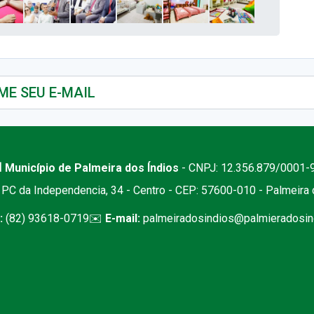
 Município de Palmeira dos Índios
- CNPJ: 12.356.879/0001-
PC da Independencia, 34 - Centro - CEP: 57600-010 - Palmeira
:
(82) 93618-0719
✉️
E-mail:
palmeiradosindios@palmieradosind