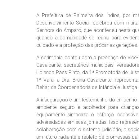
A Prefeitura de Palmeira dos Índios, por me
Desenvolvimento Social, celebrou com mui
Senhora do Amparo, que aconteceu nesta quart
quando a comunidade se reuniu para eviden
cuidado e a proteção das próximas gerações.
A cerimônia contou com a presença do vice-p
Cavalcante, secretários municipais, vereador
Holanda Paes Pinto, da 1ª Promotoria de Justi
1ª Vara, a Dra. Bruna Cavalcante, representan
Behar, da Coordenadoria de Infância e Justiç
A inauguração é um testemunho do empenho da
ambiente seguro e acolhedor para criança
equipamento simboliza o esforço incansável 
adversidades em suas jornadas. Isso represen
colaboração com o sistema judiciário, a socie
um futuro radiante e repleto de promessas par