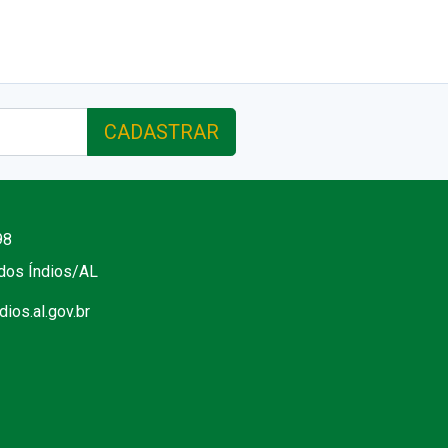
CADASTRAR
98
 dos Índios/AL
ios.al.gov.br